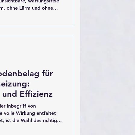
 unsichtbare, wartungsfreie
om, ohne Lärm und ohne
 Eine Farbe, die im
, bevor sie den Raum
e Wärme speichert, wenn die
unftsmusik klingst, ist
Baumärkten erhältlich.
odenbelag für
eizung:
und Effizienz
er Inbegriff von
re volle Wirkung entfaltet
t, ist die Wahl des richtigen
 Vor allem, wenn die
n Zement- oder