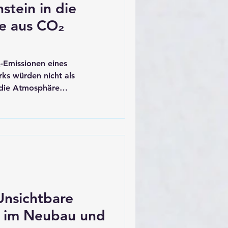
tein in die
e aus CO₂
O₂-Emissionen eines
ks würden nicht als
 die Atmosphäre
 vor Ort zu soliden, grauen
enug, um täglich 50
en. Was utopisch klingt, ist
alität. Wir stehen an der
enschaftlichen Revolution,
oblem unserer Zeit –
f für die
nsichtbare
 im Neubau und