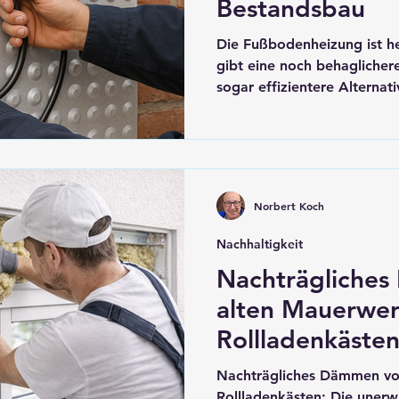
Bestandsbau
Die Fußbodenheizung ist h
gibt eine noch behaglicher
sogar effizientere Alternat
macht Heizkörper überflüs
Wände in eine großflächige
Ein Konzept, das sowohl im
Sanierung immer mehr Anhä
Norbert Koch
Nachhaltigkeit
Nachträgliche
alten Mauerwer
Rollladenkästen
Nachträgliches Dämmen vo
Rollladenkästen: Die uner