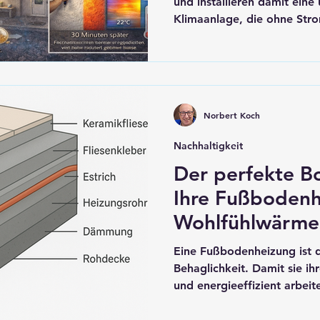
und installieren damit eine
Klimaanlage, die ohne Str
bewegliche Teile auskommt.
Sommer die Hitze schluckt
aufheizt, und im Winter di
Heizung läuft. Was nach Zuk
bereits heute in deutschen 
Norbert Koch
Nachhaltigkeit
Der perfekte B
Ihre Fußbodenh
Wohlfühlwärme 
Eine Fußbodenheizung ist d
Behaglichkeit. Damit sie ih
und energieeffizient arbeite
Bodenbelags entscheidend.
Heizung in einem moderne