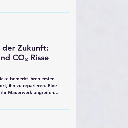
estrich genannt) eingebettet
die Heizkosten in die Höhe
indern.
 der Zukunft:
und CO₂ Risse
Brücke bemerkt ihren ersten
ort, ihn zu reparieren. Eine
e ihr Mauerwerk angreifen –
Barriere. Eine Fassade wird
 heilt sich über Nacht. Was
 ist heute bereits gelebte
 kommt aus zwei scheinbar
r Biotechnologie und der