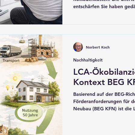
entschärfen Sie haben gedämmte Wände und neue
Fenster, aber im Winter sp
kalten Luftzug? Oft ist der
Schwachstelle: der ungedä
Besonders in alten Gebäude
Mauerwerk massive Wärmeb
Norbert Koch
Nachricht: Eine nachträgli
möglich und äußerst wirks
Nachhaltigkeit
LCA-Ökobilanzi
Kontext BEG K
Basierend auf der BEG-Rich
Förderanforderungen für d
Neubau (BEG KFN) ist die 
zentrales Bewertungselemen
Beschreibung: