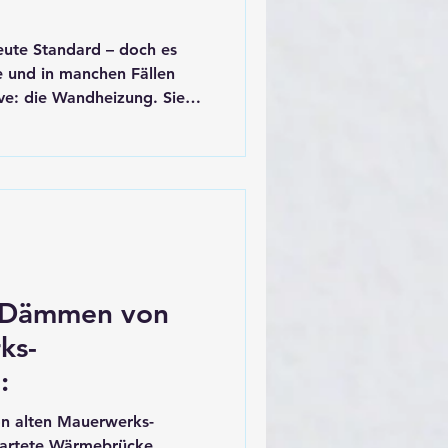
eute Standard – doch es
e und in manchen Fällen
ive: die Wandheizung. Sie
sig und verwandelt ganze
, strahlende Wärmequelle.
 Neubau als auch in der
nger findet.
s Dämmen von
ks-
:
n alten Mauerwerks-
wartete Wärmebrücke