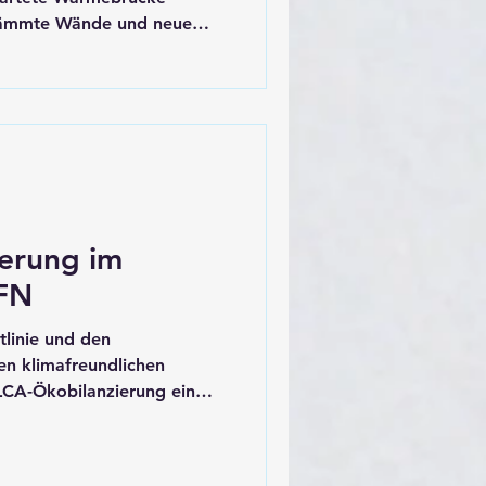
üren Sie immer noch einen
 Schuldige eine übersehene
mmte Rollladenkasten.
n sind diese Kästen aus
rücken. Die gute
che Dämmung ist fast immer
am.
erung im
FN
tlinie und den
en klimafreundlichen
LCA-Ökobilanzierung ein
t. Hier eine ausführliche