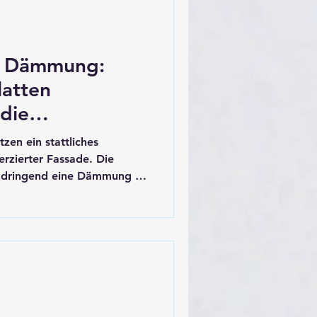
re Dämmung:
atten
 die
itzen ein stattliches
erzierter Fassade. Die
t dringend eine Dämmung –
rbietet jede Veränderung
. Die Alternative:
auert das nächste Problem:
 kostet wertvollen
Raumproportionen und
uten an Fensterleibungen,
Steckdosen und Heizkörpern. Genau an diese