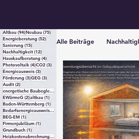
94 Beiträge
75 Beiträge
Altbau
(94)
Neubau
(75)
52 Beiträge
Energieberatung
(52)
Alle Beiträge
Nachhaltig
15 Beiträge
Sanierung
(15)
12 Beiträge
Nachhaltigkeit
(12)
4 Beiträge
Hauskaufberatung
(4)
4 Beiträge
3 Beiträge
Photovoltaik
(4)
CO2
(3)
Allgemeine Information
3 Beiträge
Energieausweis
(3)
3 Beiträge
3 Beiträge
Förderung
(3)
GEG
(3)
2 Beiträge
Audit
(2)
2 Beiträge
energetische Baubegleitung
(2)
2 Beiträge
1 Beitrag
EWärmeG
(2)
altbau
(1)
1 Beitrag
Baden-Württemberg
(1)
1 Beitrag
Bedarfsenergieausweis
(1)
1 Beitrag
BEG-EM
(1)
1 Beitrag
Firmenjubiläum
(1)
1 Beitrag
Grundbuch
(1)
1 Beitrag
Heizkostenabrechnung
(1)