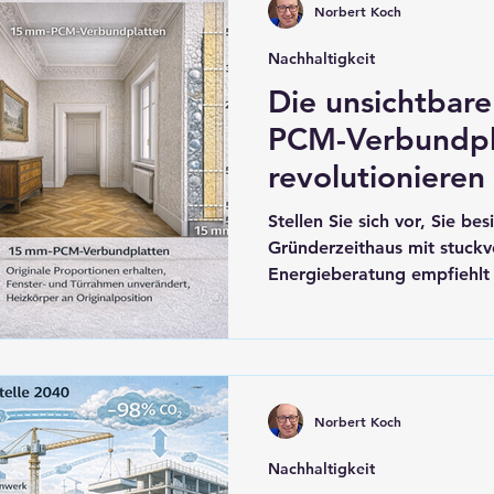
Norbert Koch
CO₂-Verwertung.
Nachhaltigkeit
Die unsichtba
PCM-Verbundpl
revolutionieren
Innendämmung
Stellen Sie sich vor, Sie bes
Gründerzeithaus mit stuckv
Energieberatung empfiehl
doch der Denkmalschutz ve
der historischen Außenhülle
Innendämmung. Doch hier l
Jeder Zentimeter Dämmung
Wohnraum, verändert die 
Norbert Koch
erfordert aufwendige Umba
Nachhaltigkeit