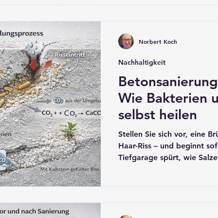
Anhydritestrich (auch Fließ
ist. Die falsche Wahl kann 
treiben und den Komfort m
Norbert Koch
Nachhaltigkeit
Betonsanierung
Wie Bakterien 
selbst heilen
Stellen Sie sich vor, eine 
Haar-Riss – und beginnt sof
Tiefgarage spürt, wie Salz
und bildet eine schützende 
bei Sturm beschädigt – und
nach Science-Fiction klingt,
Baupraxis. Die Revolution
gegensätzlichen Welten: de