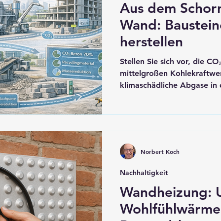
Aus dem Schorns
Wand: Baustein
herstellen
Stellen Sie sich vor, die C
mittelgroßen Kohlekraftwer
klimaschädliche Abgase in
entweichen, sondern direkt
Bausteinen verarbeitet – g
Einfamilienhäuser zu erricht
heute bereits technische Re
Schwelle einer materialwiss
Norbert Koch
bei der das größte Klimapr
Kohlendioxid – zum Rohstof
Nachhaltigkeit
Wandheizung: U
Wohlfühlwärme