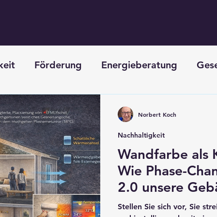
keit
Förderung
Energieberatung
Ges
en
Neubau
Norbert Koch
Nachhaltigkeit
Wandfarbe als 
Wie Phase-Chan
2.0 unsere Ge
revolutionieren
Stellen Sie sich vor, Sie s