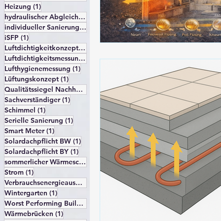
1 Beitrag
Heizung
(1)
1 Beitrag
hydraulischer Abgleich
(1)
1 Beitrag
individueller Sanierungsfahrplan
(1)
1 Beitrag
iSFP
(1)
1 Beitrag
Luftdichtigkeitkonzept
(1)
1 Beitrag
Luftdichtigkeitsmessung
(1)
1 Beitrag
Lufthygienemessung
(1)
1 Beitrag
Lüftungskonzept
(1)
1 Beitrag
Qualitätssiegel Nachhaltiges Gebäude
(1)
1 Beitrag
Sachverständiger
(1)
1 Beitrag
Schimmel
(1)
1 Beitrag
Serielle Sanierung
(1)
1 Beitrag
Smart Meter
(1)
1 Beitrag
Solardachpflicht BW
(1)
1 Beitrag
Solardachpflicht BY
(1)
1 Beitrag
sommerlicher Wärmeschutz
(1)
1 Beitrag
Strom
(1)
1 Beitrag
Verbrauchsenergieausweis
(1)
1 Beitrag
Wintergarten
(1)
1 Beitrag
Worst Performing Building
(1)
1 Beitrag
Wärmebrücken
(1)