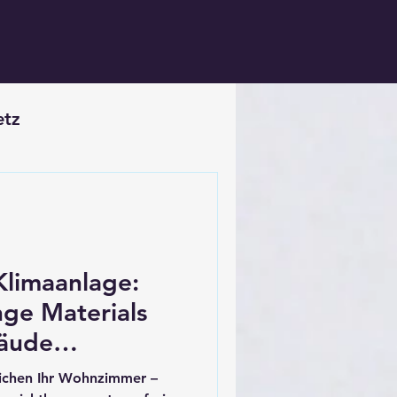
etz
Klimaanlage:
ge Materials
bäude
treichen Ihr Wohnzimmer –