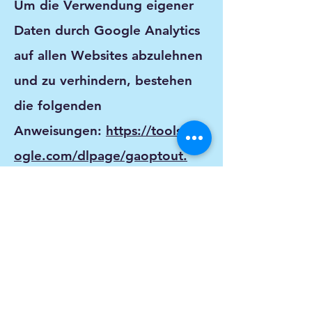
Um die Verwendung eigener
Daten durch Google Analytics
auf allen Websites abzulehnen
und zu verhindern, bestehen
die folgenden
Anweisungen:
https://tools.go
ogle.com/dlpage/gaoptout.
Wir können diese Cookie-
Richtlinie aktualisieren. Wir
bitten Nutzer, diese Seite
regelmäßig aufzurufen, um
sich über den aktuellen Stand