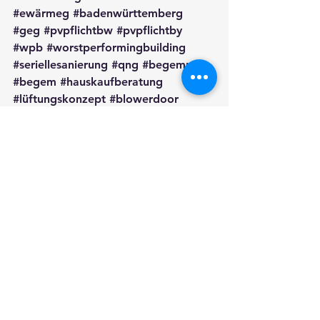
#ewärmeg
#badenwürttemberg
#geg
#pvpflichtbw
#pvpflichtby
#wpb
#worstperformingbuilding
#seriellesanierung
#qng
#begemnwg
#begem
#hauskaufberatung
#lüftungskonzept
#blowerdoor
#lufthygienemessung
#kfw458
#heizungsförderung
#beleuchtung
#smartmeter
#heizkostenabrechnung
#grundbuch
#schimmel
#richtiglüften
#richtigheizen
Altbau
Energieberatung
Schimmel
Energieberatung
Gesetz
Allgemeine Informationen