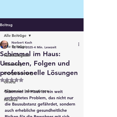
Beitrag
Alle Beiträge
Norbert Koch
Alle Beiträge
12. März 2025
4 Min. Lesezeit
Schimmel im Haus:
Nachhaltigkeit
Ursachen, Folgen und
Förderung
professionelle Lösungen
Energieberatung
Mit NaN von 5 Sternen bewertet.
Gesetz
Allgemeine Informationen
Schimmel im Haus ist ein weit 
verbreitetes Problem, das nicht nur 
Neubau
die Bausubstanz gefährdet, sondern 
auch erhebliche gesundheitliche 
Risiken für die Bewohner mit sich 