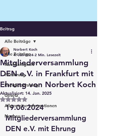
Beitrag
Alle Beiträge
Norbert Koch
Alle Beiträge
4. Juli 2024
2 Min. Lesezeit
Mitgliederversammlung
Nachhaltigkeit
DEN e.V. in Frankfurt mit
Förderung
Ehrung von Norbert Koch
Energieberatung
Aktualisiert:
14. Jan. 2025
Gesetz
Mit NaN von 5 Sternen bewertet.
Allgemeine Informationen
19.06.2024 
Neubau
Mitgliederversammlung 
DEN e.V. mit Ehrung 