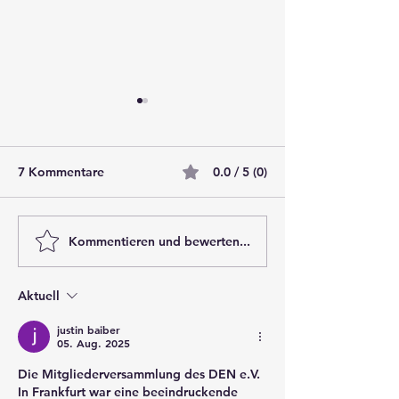
7 Kommentare
0.0 / 5 (0)
Neue Website
Kommentieren und bewerten...
Energieberater
auch BNK Audit
Aktuell
justin baiber
05. Aug. 2025
Die Mitgliederversammlung des DEN e.V. 
In Frankfurt war eine beeindruckende 