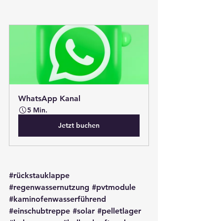
WhatsApp Kanal
5 Min.
Jetzt buchen
#rückstauklappe
#regenwassernutzung
#pvtmodule
#kaminofenwasserführend
#einschubtreppe
#solar
#pelletlager