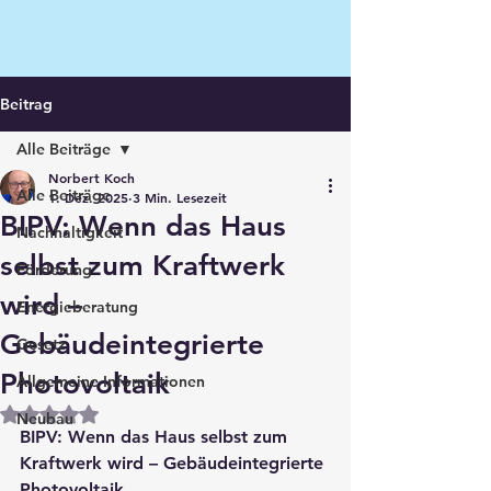
Beitrag
Alle Beiträge
Norbert Koch
Alle Beiträge
1. Dez. 2025
3 Min. Lesezeit
BIPV: Wenn das Haus
Nachhaltigkeit
selbst zum Kraftwerk
Förderung
wird –
Energieberatung
Gebäudeintegrierte
Gesetz
Photovoltaik
Allgemeine Informationen
Mit NaN von 5 Sternen bewertet.
Neubau
BIPV: Wenn das Haus selbst zum 
Kraftwerk wird – Gebäudeintegrierte 
Photovoltaik