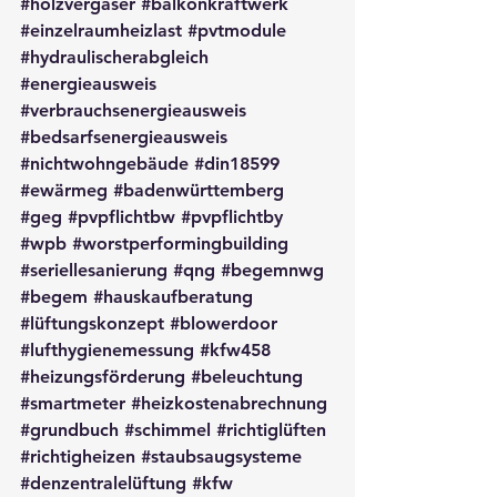
#holzvergaser
#balkonkraftwerk
#einzelraumheizlast
#pvtmodule
#hydraulischerabgleich
#energieausweis
#verbrauchsenergieausweis
#bedsarfsenergieausweis
#nichtwohngebäude
#din18599
#ewärmeg
#badenwürttemberg
#geg
#pvpflichtbw
#pvpflichtby
#wpb
#worstperformingbuilding
#seriellesanierung
#qng
#begemnwg
#begem
#hauskaufberatung
#lüftungskonzept
#blowerdoor
#lufthygienemessung
#kfw458
#heizungsförderung
#beleuchtung
#smartmeter
#heizkostenabrechnung
#grundbuch
#schimmel
#richtiglüften
#richtigheizen
#staubsaugsysteme
#denzentralelüftung
#kfw