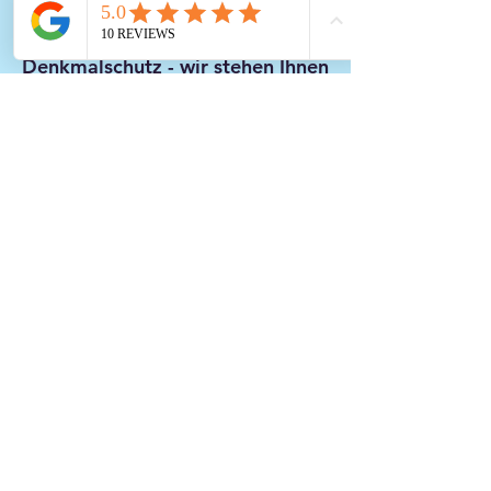
Neubau, Sanierung oder
Denkmalschutz - wir stehen Ihnen
mit einer umfassenden
Energieberatung zur Seite und
sorgen dafür, dass Ihre
Bauvorhaben energieeffizient
und nachhaltig realisiert werden.
Als Auditor für Nachhaltigkeit
begleiten wir zudem
Unternehmen und Bauherren auf
dem Weg zu einem
zukunftsorientierten und
ressourcenschonenden Betrieb