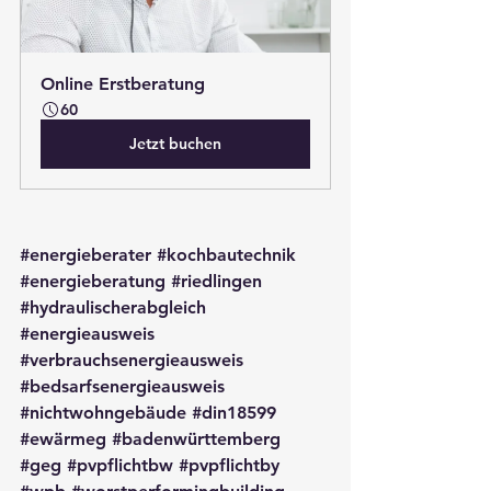
Online Erstberatung
60
Jetzt buchen
#energieberater
#kochbautechnik
#energieberatung
#riedlingen
#hydraulischerabgleich
#energieausweis
#verbrauchsenergieausweis
#bedsarfsenergieausweis
#nichtwohngebäude
#din18599
#ewärmeg
#badenwürttemberg
#geg
#pvpflichtbw
#pvpflichtby