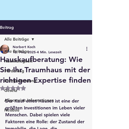
Beitrag
Alle Beiträge
Norbert Koch
Alle Beiträge
12. Feb. 2025
4 Min. Lesezeit
Hauskaufberatung: Wie
Nachhaltigkeit
Sie Ihr Traumhaus mit der
Förderung
richtigen Expertise finden
Energieberatung
Mit NaN von 5 Sternen bewertet.
Gesetz
Allgemeine Informationen
Der Kauf eines Hauses ist eine der 
größten Investitionen im Leben vieler 
Neubau
Menschen. Dabei spielen viele 
Faktoren eine Rolle: der Zustand der 
Immobilie, die Lage, die 