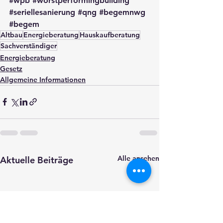
#wpb
#worstperformingbuilding
#seriellesanierung
#qng
#begemnwg
#begem
Altbau
Energieberatung
Hauskaufberatung
Sachverständiger
Energieberatung
Gesetz
Allgemeine Informationen
Alle ansehen
Aktuelle Beiträge