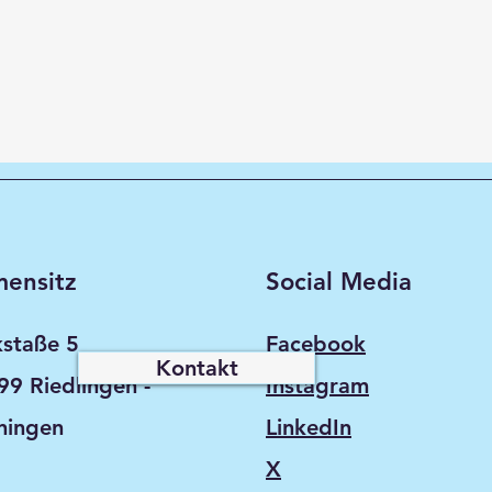
mensitz
Social Media
kstaße 5
Facebook
Kontakt
99 Riedlingen -
Instagram
ningen
LinkedIn
X