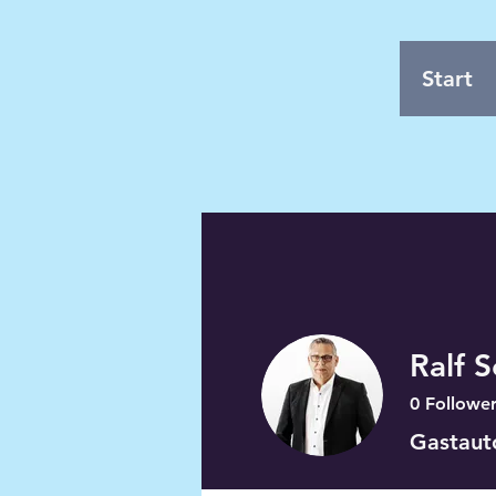
Start
Ralf S
0
Followe
Gastaut