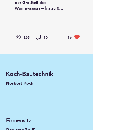
der Großteil des
Warmwassers – bis zu 80
% – für das tägliche
Duschen verwendet.
Dabei geht die Wärme
des Abwassers bis
265
10
16
Koch-Bautechnik
Norbert Koch
Firmensitz