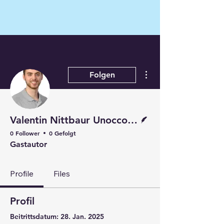
Weitere Optionen
Folgen
Autor
Valentin Nittbaur Unocconi GmbH
0 Follower
0 Gefolgt
Gastautor
Profile
Files
Profil
Beitrittsdatum: 28. Jan. 2025