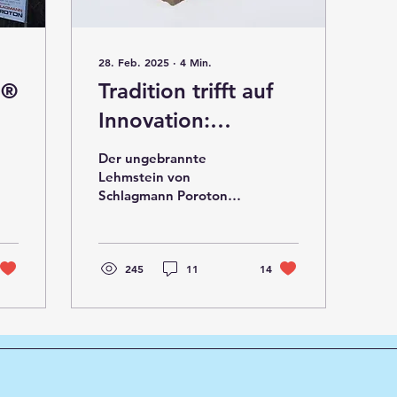
28. Feb. 2025
∙
4
Min.
F®
Tradition trifft auf
Innovation:
ade
Zukunftsfähiges
Der ungebrannte
Bauen mit
Lehmstein von
Schlagmann Poroton
Lehmsteinen
vereint das Potenzial
des bewährten
Ziegelmassivbaus mit
effektiver CO2-
245
11
14
Reduktion und leist