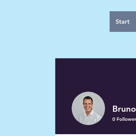
Start
Bruno
0
Followe