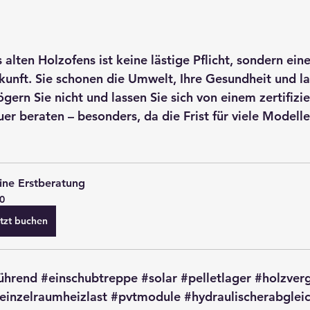
alten Holzofens ist keine lästige Pflicht, sondern ein
ukunft. Sie schonen die Umwelt, Ihre Gesundheit und la
ögern Sie nicht und lassen Sie sich von einem 
zertifizi
uer
 beraten – besonders, da die Frist für viele Model
ine Erstberatung
0
tzt buchen
ührend
#einschubtreppe
#solar
#pelletlager
#holzver
einzelraumheizlast
#pvtmodule
#hydraulischerabglei