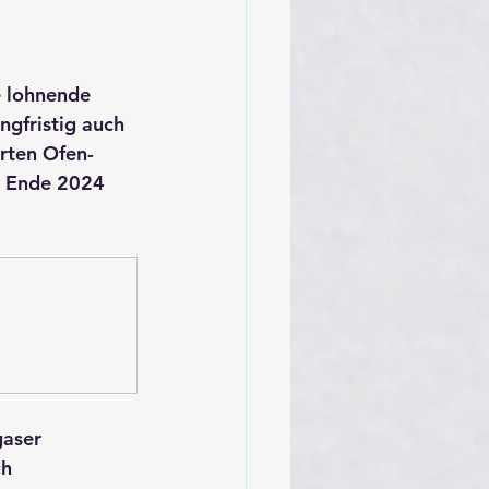
e lohnende 
ngfristig auch 
erten Ofen- 
le Ende 2024 
gaser
ch