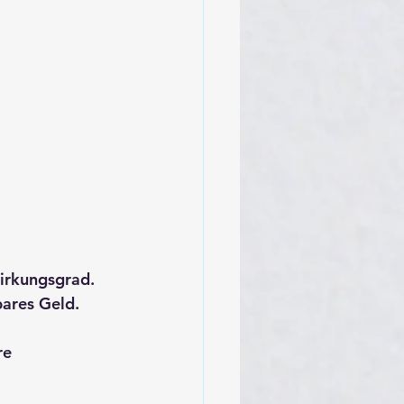
irkungsgrad. 
bares Geld.
re 