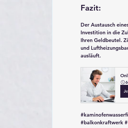
Fazit: 
Der Austausch eines 
Investition in die Z
Ihren Geldbeutel. Z
und Luftheizungsba
ausläuft.
Onl
6
Je
#kaminofenwasserf
#balkonkraftwerk
#