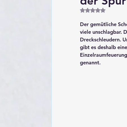
der Spur
Mit NaN von 5 Ste
Der gemütliche Sche
viele unschlagbar. D
Dreckschleudern. Um
gibt es deshalb ein
Einzelraumfeuerun
genannt.