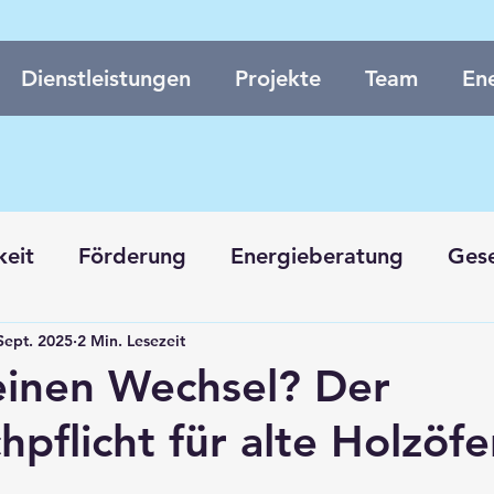
Dienstleistungen
Projekte
Team
Ene
keit
Förderung
Energieberatung
Ges
Sept. 2025
2 Min. Lesezeit
en
Neubau
 einen Wechsel? Der
hpflicht für alte Holzöfe