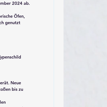
ember 2024
 ab.
orische Öfen, 
ch genutzt 
ypenschild 
erät. Neue 
toßen bis zu 
len 