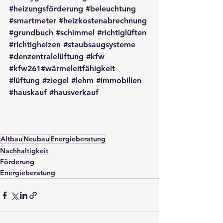
#heizungsförderung
#beleuchtung
#smartmeter
#heizkostenabrechnung
#grundbuch
#schimmel
#richtiglüften
#richtigheizen
#staubsaugsysteme
#denzentralelüftung
#kfw
#kfw261
#wärmeleitfähigkeit 
#lüftung
#ziegel
#lehm
#immobilien
#hauskauf
#hausverkauf
Altbau
Neubau
Energieberatung
Nachhaltigkeit
Förderung
Energieberatung