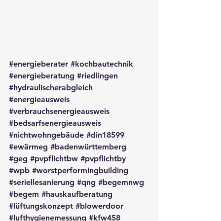
#energieberater
#kochbautechnik
#energieberatung
#riedlingen
#hydraulischerabgleich
#energieausweis
#verbrauchsenergieausweis
#bedsarfsenergieausweis
#nichtwohngebäude
#din18599
#ewärmeg
#badenwürttemberg
#geg
#pvpflichtbw
#pvpflichtby
#wpb
#worstperformingbuilding
#seriellesanierung
#qng
#begemnwg
#begem
#hauskaufberatung
#lüftungskonzept
#blowerdoor
#lufthygienemessung
#kfw458