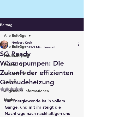
Beitrag
Alle Beiträge
Norbert Koch
Alle Beiträge
21. Apr. 2025
3 Min. Lesezeit
SG Ready
Nachhaltigkeit
Wärmepumpen: Die
Förderung
Zukunft der effizienten
Energieberatung
Gebäudeheizung
Gesetz
Mit NaN von 5 Sternen bewertet.
Allgemeine Informationen
Neubau
Die Energiewende ist in vollem 
Gange, und mit ihr steigt die 
Nachfrage nach nachhaltigen und 