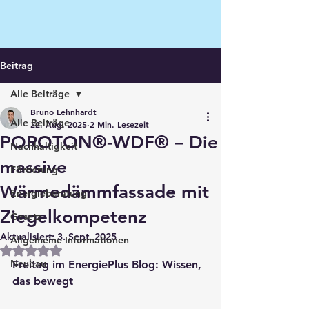
Beitrag
Alle Beiträge
Bruno Lehnhardt
Alle Beiträge
22. Aug. 2025
2 Min. Lesezeit
POROTON®-WDF® – Die
Nachhaltigkeit
massive
Förderung
Wärmedämmfassade mit
Energieberatung
Ziegelkompetenz
Gesetz
Aktualisiert:
3. Sept. 2025
Allgemeine Informationen
Mit NaN von 5 Sternen bewertet.
Neubau
Freitag im EnergiePlus Blog: Wissen, 
das bewegt