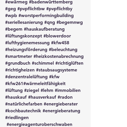
#ewärmeg
#badenwürttemberg
#geg
#pvpflichtbw
#pvpflichtby
#wpb
#worstperformingbuilding
#seriellesanierung
#qng
#begemnwg
#begem
#hauskaufberatung
#lüftungskonzept
#blowerdoor
#lufthygienemessung
#kfw458
#heizungsförderung
#beleuchtung
#smartmeter
#heizkostenabrechnung
#grundbuch
#schimmel
#richtiglüften
#richtigheizen
#staubsaugsysteme
#denzentralelüftung
#kfw
#kfw261
#wärmeleitfähigkeit 
#lüftung
#ziegel
#lehm
#immobilien
#hauskauf
#hausverkauf
#radon
#natürlichefarben
#energieberater
#kochbautechnik
#energieberatung
#riedlingen
#energieagenturoberschwaben