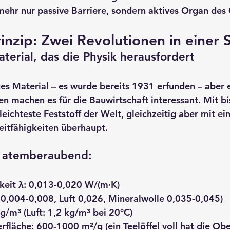
mehr nur passive Barriere, sondern aktives Organ des
nzip: Zwei Revolutionen in einer 
terial, das die Physik herausfordert
ues Material – es wurde bereits 1931 erfunden – aber
en machen es für die Bauwirtschaft interessant. Mit bi
 leichteste Feststoff der Welt, gleichzeitig aber mit ei
eitfähigkeiten überhaupt.
d atemberaubend:
keit λ
: 0,013-0,020 W/(m·K)
IP 0,004-0,008, Luft 0,026, Mineralwolle 0,035-0,045)
g/m³ (Luft: 1,2 kg/m³ bei 20°C)
erfläche
: 600-1000 m²/g (ein Teelöffel voll hat die Obe