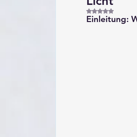
Licht
Mit NaN von 5 Ste
Einleitung: