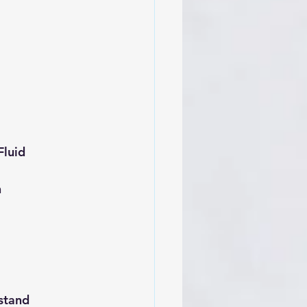
Fluid
n
stand