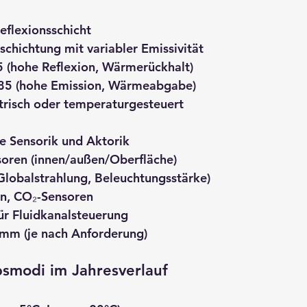
Reflexionsschicht
chichtung mit variabler Emissivität
5 (hohe Reflexion, Wärmerückhalt)
85 (hohe Emission, Wärmeabgabe)
trisch oder temperaturgesteuert
te Sensorik und Aktorik
oren (innen/außen/Oberfläche)
Globalstrahlung, Beleuchtungsstärke)
n, CO₂-Sensoren
ür Fluidkanalsteuerung
 mm (je nach Anforderung)
bsmodi im Jahresverlauf