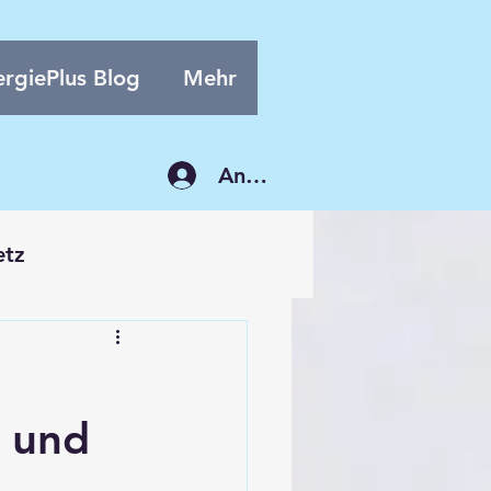
rgiePlus Blog
Mehr
Anmelden
etz
e und