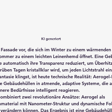
KI generiert
ne Fassade vor, die sich im Winter zu einem wärmenden 
Sommer zu einem leichten Leinenhemd öffnet. Eine Ge
ne automatisch ihre Transparenz reduziert, um Überhit
rüben Tagen kristallklar wird, um jeden Lichtstrahl ei
ntasie klingst, ist heute technische Realität: Aerogel
e Gebäudehüllen in atmende, adaptive Systeme, die a
ere Bedürfnisse intelligent reagieren.
ombiniert zwei revolutionäre Ansätze: Aerogel als 
aterial mit Nanometer-Struktur und dynamische Folie
 verändern können. Das Ergebnis ist eine Gebäudehülle