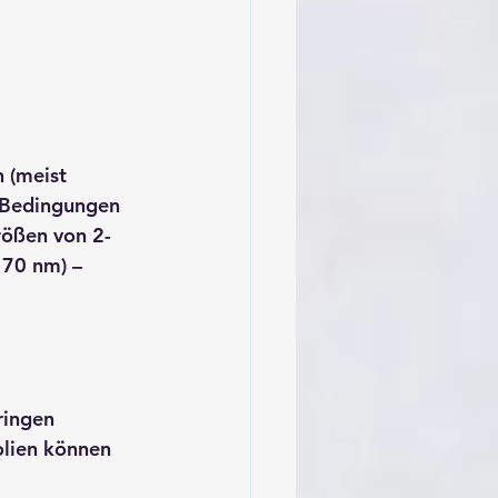
 (meist 
n Bedingungen 
rößen von 2-
 70 nm) – 
ringen 
olien können 