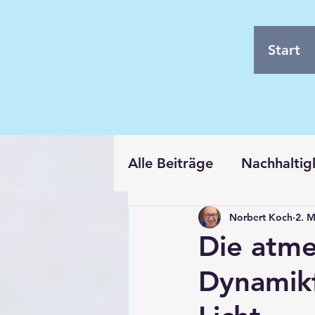
Start
Alle Beiträge
Nachhaltig
Norbert Koch
2. M
Allgemeine Information
Die atme
Dynamikf