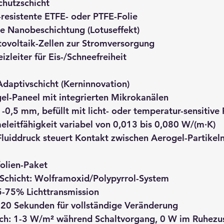
chutzschicht
resistente ETFE- oder PTFE-Folie
de Nanobeschichtung (Lotuseffekt)
tovoltaik-Zellen zur Stromversorgung
izleiter für Eis-/Schneefreiheit
Adaptivschicht (Kerninnovation)
l-Paneel mit integrierten Mikrokanälen
-0,5 mm, befüllt mit licht- oder temperatur-sensitive 
eleitfähigkeit variabel von 0,013 bis 0,080 W/(m·K)
Fluiddruck steuert Kontakt zwischen Aerogel-Partikel
olien-Paket
Schicht: Wolframoxid/Polypyrrol-System
5-75% Lichttransmission
-120 Sekunden für vollständige Veränderung
ch: 1-3 W/m² während Schaltvorgang, 0 W im Ruhezu