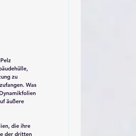
Pelz 
bäudehülle, 
zung zu 
nzufangen. Was 
-Dynamikfolien 
uf äußere 
n, die ihre 
 der dritten 