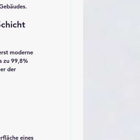
 Gebäudes.
Schicht
 erst moderne 
s zu 
99,8% 
ner der 
rfläche eines 