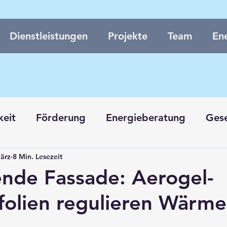
Dienstleistungen
Projekte
Team
Ene
keit
Förderung
Energieberatung
Ges
ärz
8 Min. Lesezeit
en
Neubau
nde Fassade: Aerogel-
olien regulieren Wärm