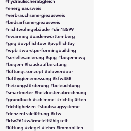
#hydraulischerabgleich
#energieausweis
#verbrauchsenergieausweis
#bedsarfsenergieausweis
#nichtwohngebäude
#din18599
#ewärmeg
#badenwürttemberg
#geg
#pvpflichtbw
#pvpflichtby
#wpb
#worstperformingbuilding
#seriellesanierung
#qng
#begemnwg
#begem
#hauskaufberatung
#lüftungskonzept
#blowerdoor
#lufthygienemessung
#kfw458
#heizungsförderung
#beleuchtung
#smartmeter
#heizkostenabrechnung
#grundbuch
#schimmel
#richtiglüften
#richtigheizen
#staubsaugsysteme
#denzentralelüftung
#kfw
#kfw261
#wärmeleitfähigkeit 
#lüftung
#ziegel
#lehm
#immobilien