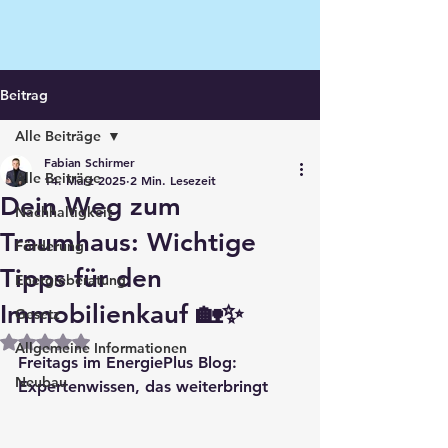
Beitrag
Alle Beiträge
Fabian Schirmer
Alle Beiträge
14. März 2025
2 Min. Lesezeit
Dein Weg zum
Nachhaltigkeit
Traumhaus: Wichtige
Förderung
Tipps für den
Energieberatung
Immobilienkauf 🏡✨
Gesetz
Mit NaN von 5 Sternen bewertet.
Allgemeine Informationen
Freitags im EnergiePlus Blog: 
Neubau
Expertenwissen, das weiterbringt