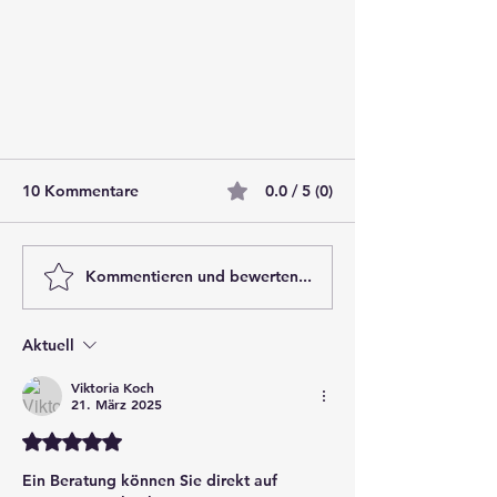
10 Kommentare
0.0 / 5 (0)
Kommentieren und bewerten...
Aktuell
Schimmel im Haus: Ursachen,
Folgen und professionelle
Viktoria Koch
21. März 2025
Lösungen
Mit 5 von 5 Sternen bewertet.
Ein Beratung können Sie direkt auf 