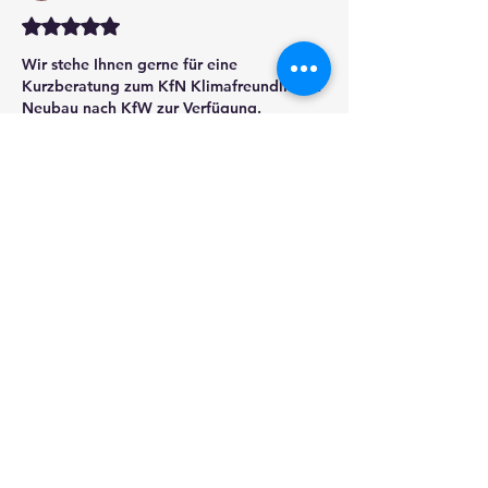
Mit 5 von 5 Sternen bewertet.
Wir stehe Ihnen gerne für eine 
Kurzberatung zum KfN Klimafreundlichen 
Neubau nach KfW zur Verfügung.
Gefällt mir
Antworten
Gast
09. Feb. 2025
Mit 5 von 5 Sternen bewertet.
Wir werden zusammen mit Herrn Koch 
einen klimafreundlichen Neubau planen 
und bauen.
Gefällt mir
Antworten