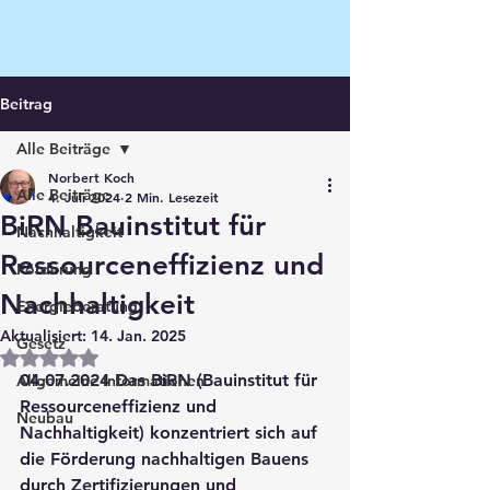
Beitrag
Alle Beiträge
Norbert Koch
Alle Beiträge
4. Juli 2024
2 Min. Lesezeit
BiRN Bauinstitut für
Nachhaltigkeit
Ressourceneffizienz und
Förderung
Nachhaltigkeit
Energieberatung
Aktualisiert:
14. Jan. 2025
Gesetz
Mit NaN von 5 Sternen bewertet.
04.07.2024 Das BiRN (Bauinstitut für 
Allgemeine Informationen
Ressourceneffizienz und 
Neubau
Nachhaltigkeit) konzentriert sich auf 
die Förderung nachhaltigen Bauens 
durch Zertifizierungen und 