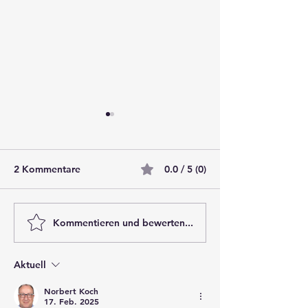
2 Kommentare
0.0 / 5 (0)
Kommentieren und bewerten...
Nachhaltigkeitsaudit für
Energieberater
Neubau: Warum es sich
auch BNK Audit
lohnt und wie Sie davon
Aktuell
profitieren
Norbert Koch
17. Feb. 2025